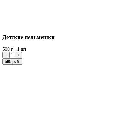
Детские пельмешки
500 г
·
1 шт
1
−
+
690 руб.