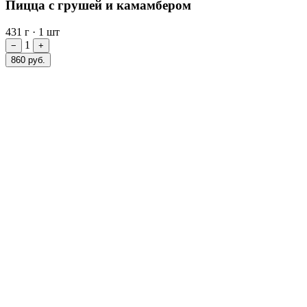
Пицца с грушей и камамбером
431 г
·
1 шт
1
−
+
860 руб.