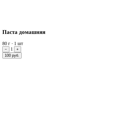
Паста домашняя
80 г
·
1 шт
1
−
+
100 руб.