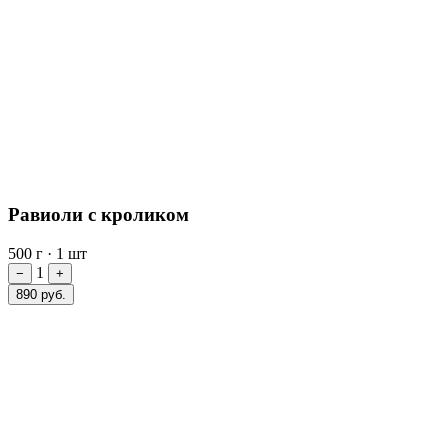
Равиоли с кроликом
500 г
·
1 шт
1
−
+
890 руб.