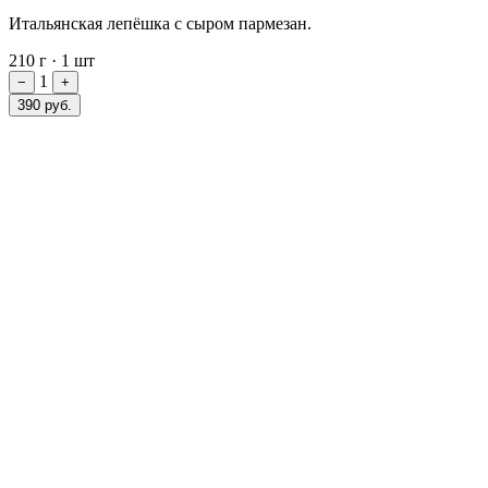
Итальянская лепёшка с сыром пармезан.
210 г
·
1 шт
1
−
+
390 руб.