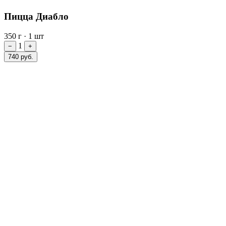
Пицца Диабло
350 г
·
1 шт
1
−
+
740 руб.