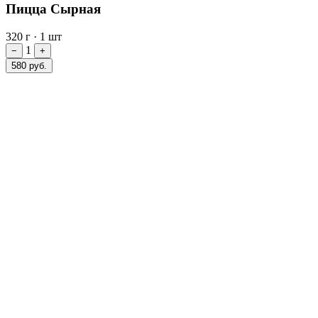
Пицца Сырная
320 г
·
1 шт
1
−
+
580 руб.