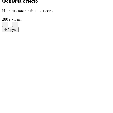
Фокачча с песто
Итальянская лепёшка с песто.
280 г
·
1 шт
1
−
+
440 руб.