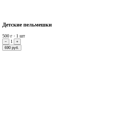
Детские пельмешки
500 г
·
1 шт
1
−
+
690 руб.