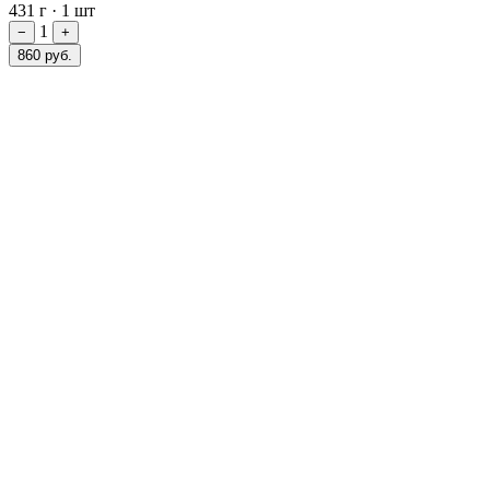
431 г
·
1 шт
1
−
+
860 руб.