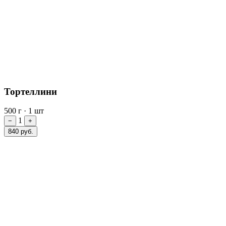
Тортеллини
500 г
·
1 шт
1
−
+
840 руб.