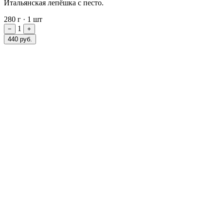
Итальянская лепёшка с песто.
280 г
·
1 шт
1
−
+
440 руб.