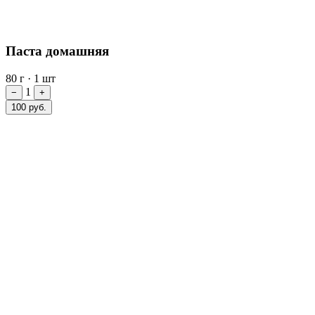
Паста домашняя
80 г
·
1 шт
1
−
+
100 руб.