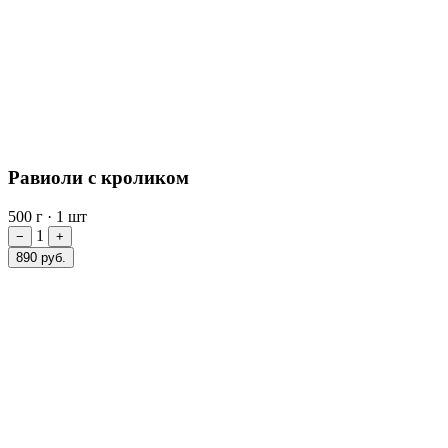
Равиоли с кроликом
500 г
·
1 шт
1
−
+
890 руб.