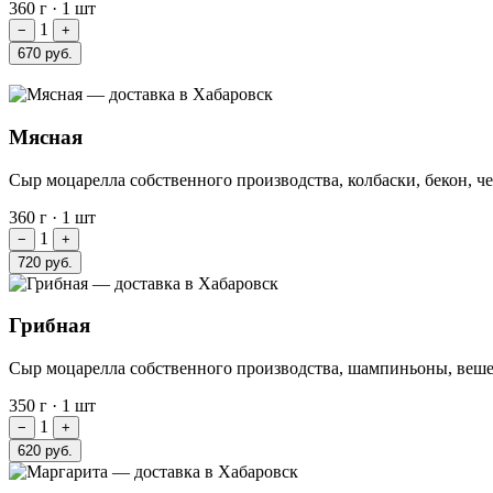
360 г
·
1 шт
1
−
+
670 руб.
Мясная
Сыр моцарелла собственного производства, колбаски, бекон, ч
360 г
·
1 шт
1
−
+
720 руб.
Грибная
Сыр моцарелла собственного производства, шампиньоны, веше
350 г
·
1 шт
1
−
+
620 руб.