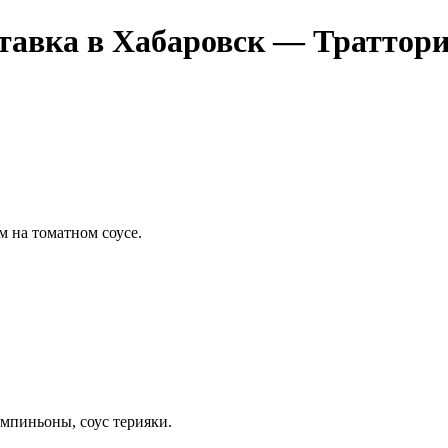
тавка в Хабаровск — Траттор
м на томатном соусе.
ампиньоны, соус терияки.