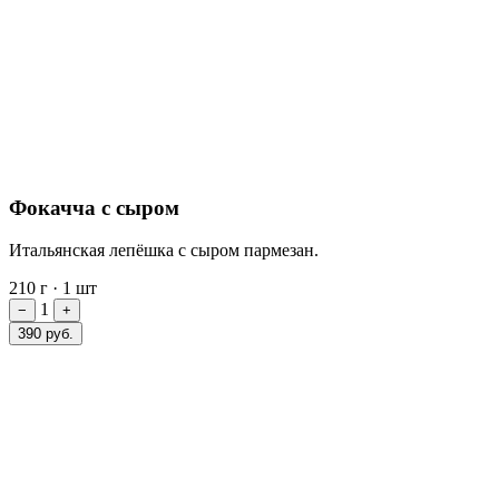
Фокачча с сыром
Итальянская лепёшка с сыром пармезан.
210 г
·
1 шт
1
−
+
390 руб.