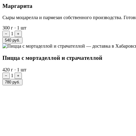
Маргарита
Сыры моцарелла и пармезан собственного производства. Готов
300 г
·
1 шт
1
−
+
540 руб.
Пицца с мортаделлой и страчателлой
420 г
·
1 шт
1
−
+
780 руб.