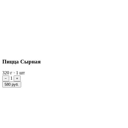
Пицца Сырная
320 г
·
1 шт
1
−
+
580 руб.