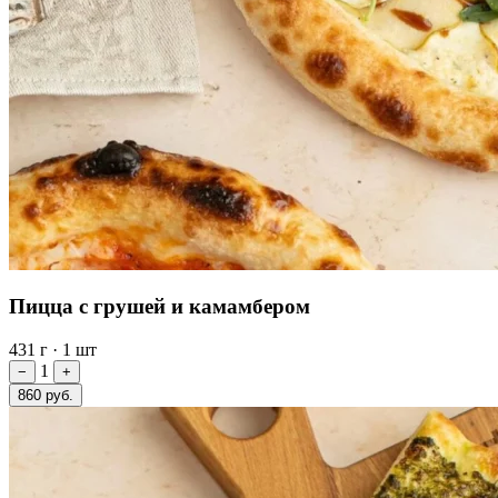
Пицца с грушей и камамбером
431 г
·
1 шт
1
−
+
860 руб.