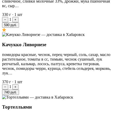
сливочное, сливки молочные 33%, дрожжи, мука пшеничная
вс, сыр…
330 г
·
1 шт
1
−
+
590 руб.
Качукко Ливорнезе
помидоры красные, чеснок, перец черный, соль, сахар, масло
растительное, томаты в сс, тимьян, чеснок сушеный, лук
репчатый, кальмар, лосось, палтуса, креветка тигровая,
чеснок, помидоры черри, курица, стебель сельдерея, морковь,
лук…
370 г
·
1 шт
1
−
+
740 руб.
Тортелльями