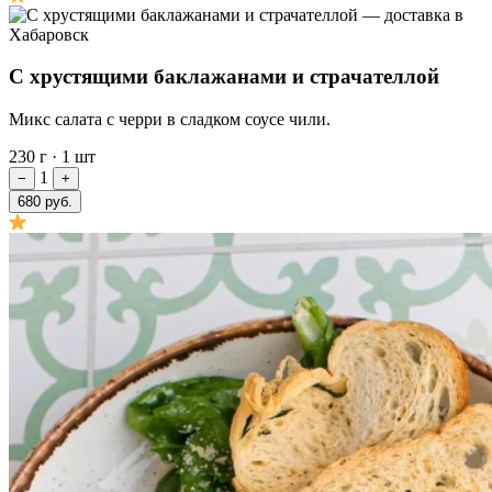
С хрустящими баклажанами и страчателлой
Микс салата с черри в сладком соусе чили.
230 г
·
1 шт
1
−
+
680 руб.