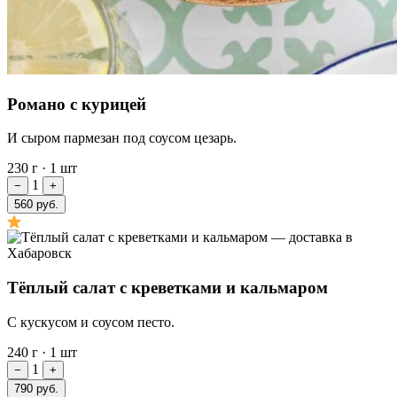
Романо с курицей
И сыром пармезан под соусом цезарь.
230 г
·
1 шт
1
−
+
560 руб.
Тёплый салат с креветками и кальмаром
С кускусом и соусом песто.
240 г
·
1 шт
1
−
+
790 руб.