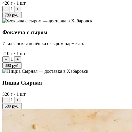
420 г
·
1 шт
1
−
+
780 руб.
Фокачча с сыром
Итальянская лепёшка с сыром пармезан.
210 г
·
1 шт
1
−
+
390 руб.
Пицца Сырная
320 г
·
1 шт
1
−
+
580 руб.