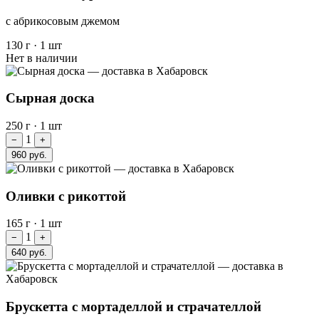
с абрикосовым джемом
130 г
·
1 шт
Нет в наличии
Сырная доска
250 г
·
1 шт
1
−
+
960 руб.
Оливки с рикоттой
165 г
·
1 шт
1
−
+
640 руб.
Брускетта с мортаделлой и страчателлой