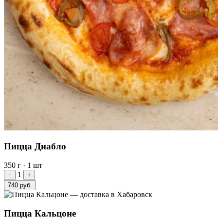
Пицца Диабло
350 г
·
1 шт
1
−
+
740 руб.
Пицца Кальцоне