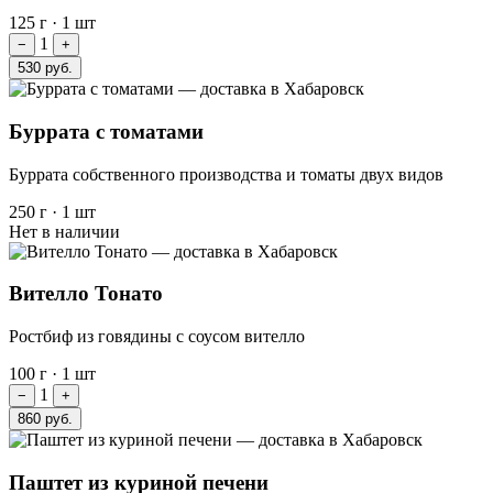
125 г
·
1 шт
1
−
+
530 руб.
Буррата с томатами
Буррата собственного производства и томаты двух видов
250 г
·
1 шт
Нет в наличии
Вителло Тонато
Ростбиф из говядины с соусом вителло
100 г
·
1 шт
1
−
+
860 руб.
Паштет из куриной печени