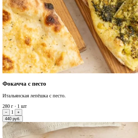
Фокачча с песто
Итальянская лепёшка с песто.
280 г
·
1 шт
1
−
+
440 руб.