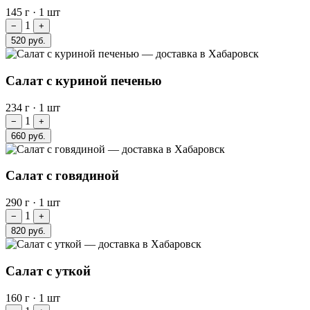
145 г
·
1 шт
1
−
+
520 руб.
Салат с куриной печенью
234 г
·
1 шт
1
−
+
660 руб.
Салат с говядиной
290 г
·
1 шт
1
−
+
820 руб.
Салат с уткой
160 г
·
1 шт