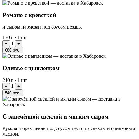
Романо с креветкой
и сыром пармезан под соусом цезарь.
170 г
·
1 шт
1
−
+
680 руб.
Оливье с цыпленком
210 г
·
1 шт
1
−
+
540 руб.
С запечённой свёклой и мягким сыром
Рукола и орех пекан под соусом песто из свёклы и оливковым
маслом.