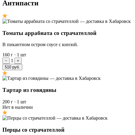
Антипасти
Томаты аррабиата со страчателлой
В пикантном остром соусе с кинзой.
160 г
·
1 шт
1
−
+
510 руб.
Тартар из говядины
200 г
·
1 шт
Нет в наличии
Перцы со страчателлой