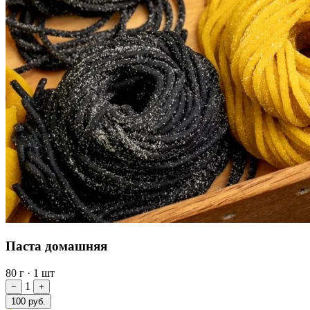
Паста домашняя
80 г
·
1 шт
1
−
+
100 руб.