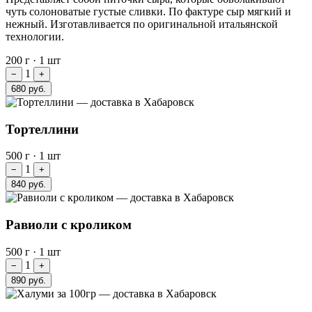
чуть солоноватые густые сливки. По фактуре сыр мягкий и
нежный. Изготавливается по оригинальной итальянской
технологии.
200 г
·
1 шт
1
−
+
680 руб.
Тортеллини
500 г
·
1 шт
1
−
+
840 руб.
Равиоли с кроликом
500 г
·
1 шт
1
−
+
890 руб.