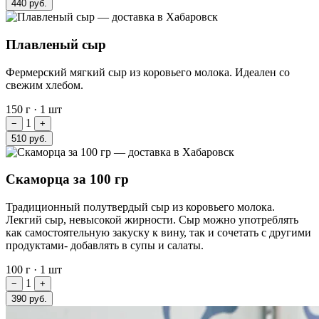
440 руб.
Плавленый сыр
Фермерский мягкий сыр из коровьего молока. Идеален со
свежим хлебом.
150 г
·
1 шт
1
−
+
510 руб.
Скаморца за 100 гр
Традиционный полутвердый сыр из коровьего молока.
Лекгий сыр, невысокой жирности. Сыр можно употреблять
как самостоятельную закуску к вину, так и сочетать с другими
продуктами- добавлять в супы и салаты.
100 г
·
1 шт
1
−
+
390 руб.