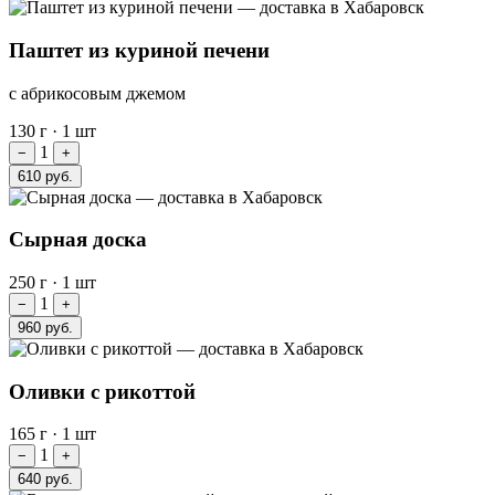
Паштет из куриной печени
с абрикосовым джемом
130 г
·
1 шт
1
−
+
610 руб.
Сырная доска
250 г
·
1 шт
1
−
+
960 руб.
Оливки с рикоттой
165 г
·
1 шт
1
−
+
640 руб.