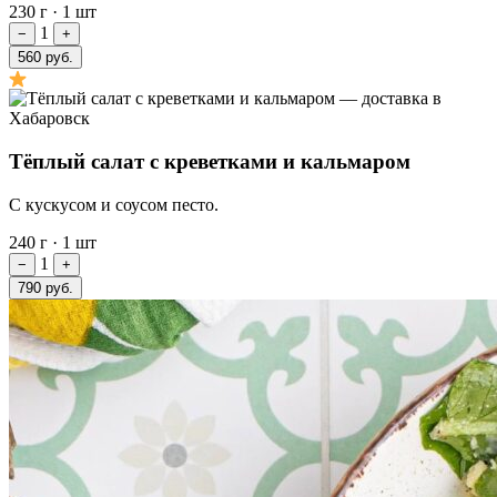
230 г
·
1 шт
1
−
+
560 руб.
Тёплый салат с креветками и кальмаром
С кускусом и соусом песто.
240 г
·
1 шт
1
−
+
790 руб.