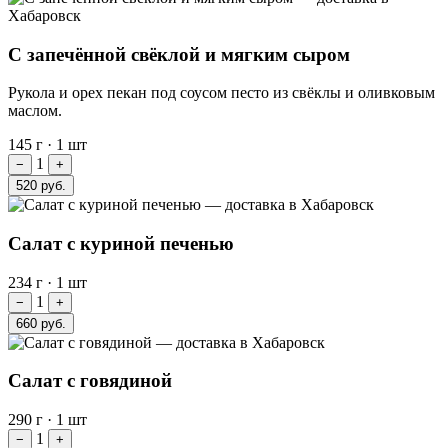
С запечённой свёклой и мягким сыром
Рукола и орех пекан под соусом песто из свёклы и оливковым
маслом.
145 г
·
1 шт
1
−
+
520 руб.
Салат с куриной печенью
234 г
·
1 шт
1
−
+
660 руб.
Салат с говядиной
290 г
·
1 шт
1
−
+