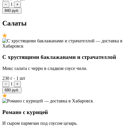
1
−
+
840 руб.
Салаты
С хрустящими баклажанами и страчателлой
Микс салата с черри в сладком соусе чили.
230 г
·
1 шт
1
−
+
680 руб.
Романо с курицей
И сыром пармезан под соусом цезарь.