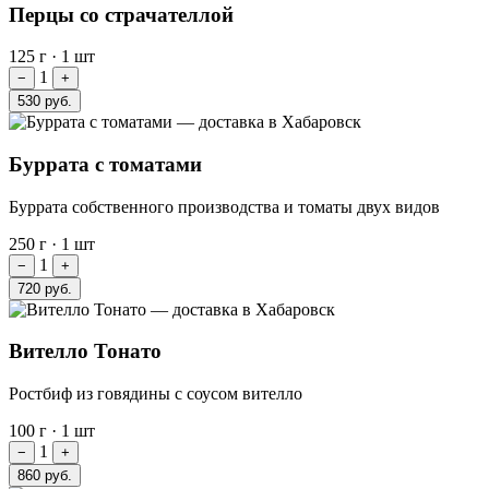
Перцы со страчателлой
125 г
·
1 шт
1
−
+
530 руб.
Буррата с томатами
Буррата собственного производства и томаты двух видов
250 г
·
1 шт
1
−
+
720 руб.
Вителло Тонато
Ростбиф из говядины с соусом вителло
100 г
·
1 шт
1
−
+
860 руб.