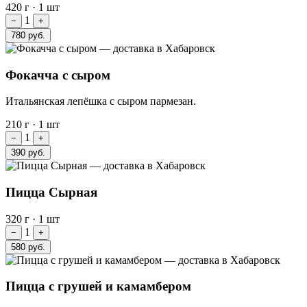
420 г
·
1 шт
1
−
+
780 руб.
Фокачча с сыром
Итальянская лепёшка с сыром пармезан.
210 г
·
1 шт
1
−
+
390 руб.
Пицца Сырная
320 г
·
1 шт
1
−
+
580 руб.
Пицца с грушей и камамбером