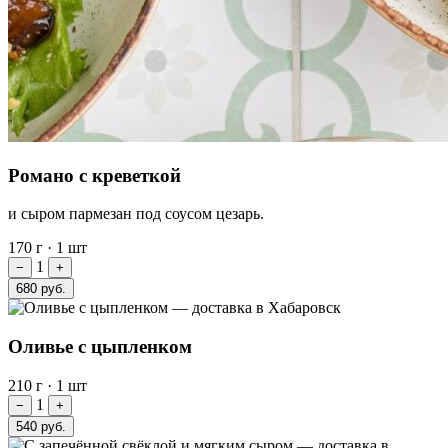
Романо с креветкой
и сыром пармезан под соусом цезарь.
170 г
·
1 шт
1
−
+
680 руб.
Оливье с цыпленком
210 г
·
1 шт
1
−
+
540 руб.