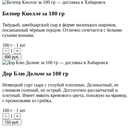
Белпер Кнолле за 100 гр
Твёрдый, швейцарский сыр в форме маленьких шариков,
посыпанный чёрным перцем. Отлично сочетается с белыми
сухими винами.
100 г
·
1 шт
1
−
+
690 руб.
Дор Блю Дольче за 100 гр
Немецкий сорт сыра с голубой плесенью. Деликатный, не
слишком соленый, не острый. Достаточно рассыпчатый и
плотный. Имеет мякоть кремового цвета, похожую на мрамор,
с прожилками из грибка.
100 г
·
1 шт
1
−
+
710 руб.