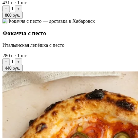
431 г
·
1 шт
1
−
+
860 руб.
Фокачча с песто
Итальянская лепёшка с песто.
280 г
·
1 шт
1
−
+
440 руб.