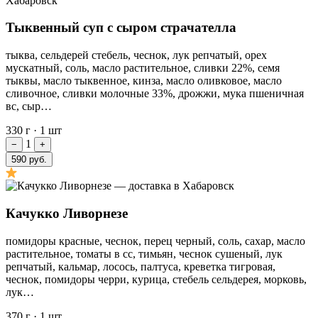
Тыквенный суп с сыром страчателла
тыква, сельдерей стебель, чеснок, лук репчатый, орех
мускатный, соль, масло растительное, сливки 22%, семя
тыквы, масло тыквенное, кинза, масло оливковое, масло
сливочное, сливки молочные 33%, дрожжи, мука пшеничная
вс, сыр…
330 г
·
1 шт
1
−
+
590 руб.
Качукко Ливорнезе
помидоры красные, чеснок, перец черный, соль, сахар, масло
растительное, томаты в сс, тимьян, чеснок сушеный, лук
репчатый, кальмар, лосось, палтуса, креветка тигровая,
чеснок, помидоры черри, курица, стебель сельдерея, морковь,
лук…
370 г
·
1 шт