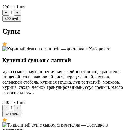
220 г
·
1 шт
1
−
+
590 руб.
Супы
Куриный бульон с лапшой
мука семола, мука пшеничная вс, яйцо куриное, краситель
пищевой, соль, лавровый лист, перец черный, чеснок,
сельдерей стебель, куриная грудка, лук репчатый, морковь,
курица, сахар, чеснок гранулированный, соус соевый, масло
растительное,…
340 г
·
1 шт
1
−
+
520 руб.