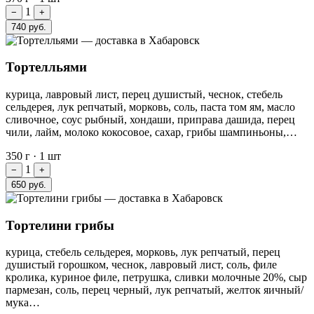
1
−
+
740 руб.
Тортелльями
курица, лавровый лист, перец душистый, чеснок, стебель
сельдерея, лук репчатый, морковь, соль, паста том ям, масло
сливочное, соус рыбный, хондаши, приправа дашида, перец
чили, лайм, молоко кокосовое, сахар, грибы шампиньоны,…
350 г
·
1 шт
1
−
+
650 руб.
Тортелини грибы
курица, стебель сельдерея, морковь, лук репчатый, перец
душистый горошком, чеснок, лавровый лист, соль, филе
кролика, куриное филе, петрушка, сливки молочные 20%, сыр
пармезан, соль, перец черный, лук репчатый, желток яичный/
мука…