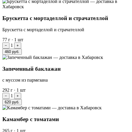
Брускетта с мортаделлой и страчателлой
Брускетта с мортаделлой и страчателлой
77 г
·
1 шт
1
−
+
460 руб.
Запеченный баклажан
с муссом из пармезана
292 г
·
1 шт
1
−
+
620 руб.
Камамбер с томатами
265 г
·
1 шт