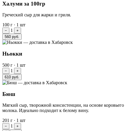
Халуми за 100гр
Греческий сыр для жарки и гриля.
100 г
·
1 шт
1
−
+
560 руб.
Ньокки
500 г
·
1 шт
1
−
+
610 руб.
Бюш
Мягкий сыр, творожной консистенции, на основе коровьего
молока. Идеально подходит к белому вину.
201 г
·
1 шт
1
−
+