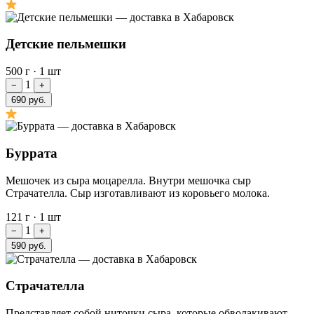
Детские пельмешки
500 г
·
1 шт
1
−
+
690 руб.
Буррата
Мешочек из сыра моцарелла. Внутри мешочка сыр
Страчателла. Сыр изготавливают из коровьего молока.
121 г
·
1 шт
1
−
+
590 руб.
Страчателла
Представляет собой ниточки сыра, которые обволакивают