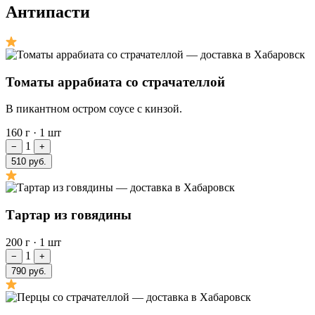
Антипасти
Томаты аррабиата со страчателлой
В пикантном остром соусе с кинзой.
160 г
·
1 шт
1
−
+
510 руб.
Тартар из говядины
200 г
·
1 шт
1
−
+
790 руб.