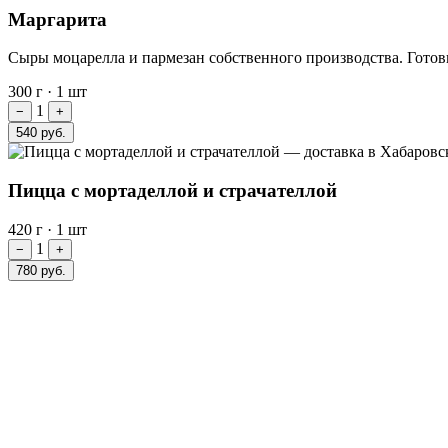
Маргарита
Сыры моцарелла и пармезан собственного производства. Готов
300 г
·
1 шт
1
−
+
540 руб.
Пицца с мортаделлой и страчателлой
420 г
·
1 шт
1
−
+
780 руб.