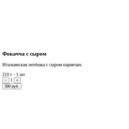
Фокачча с сыром
Итальянская лепёшка с сыром пармезан.
210 г
·
1 шт
1
−
+
390 руб.