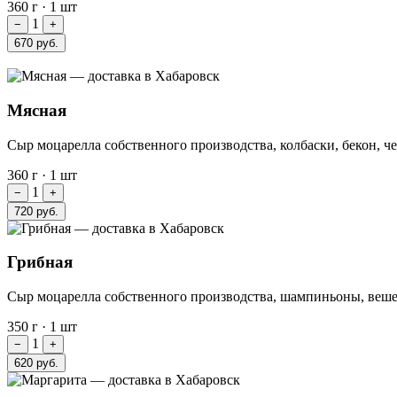
360 г
·
1 шт
1
−
+
670 руб.
Мясная
Сыр моцарелла собственного производства, колбаски, бекон, ч
360 г
·
1 шт
1
−
+
720 руб.
Грибная
Сыр моцарелла собственного производства, шампиньоны, веше
350 г
·
1 шт
1
−
+
620 руб.