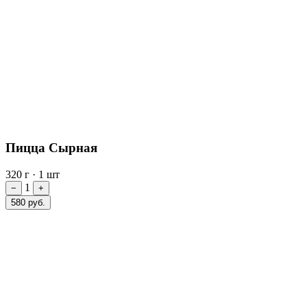
Пицца Сырная
320 г
·
1 шт
1
−
+
580 руб.