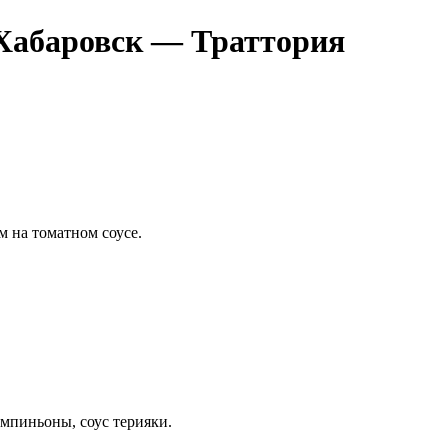
Хабаровск — Траттория
м на томатном соусе.
ампиньоны, соус терияки.